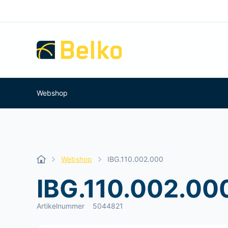
Webshop
Webshop
IBG.110.002.000
IBG.110.002.00
Artikelnummer
5044821