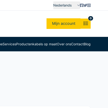
Nederlands
0
Mijn account
me
Services
Producten
kabels op maat
Over ons
Contact
Blog