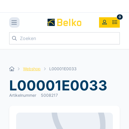
0
Zoeken
Webshop
L00001E0033
L00001E0033
Artikelnummer
5008217