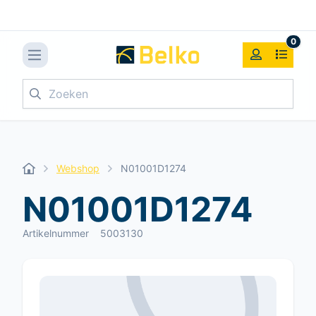
0
Zoeken
Webshop
N01001D1274
N01001D1274
Artikelnummer
5003130