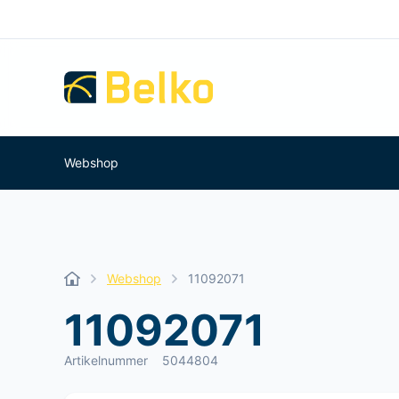
Webshop
Webshop
11092071
11092071
Artikelnummer
5044804