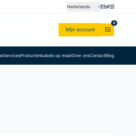
Nederlands
0
Mijn account
me
Services
Producten
kabels op maat
Over ons
Contact
Blog