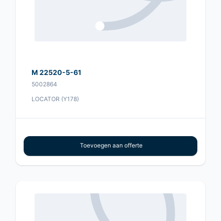
M 22520-5-61
5002864
LOCATOR (Y178)
Toevoegen aan offerte