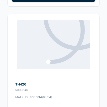
TH426
5003546
MATRIJS (27913/14/63/64)