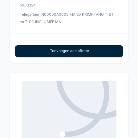
5003124
Telegartner: N00000A0005, HAND KRIMPTANG T-ST
en T-SC INCLUSIEF MA
Toevoegen aan offerte