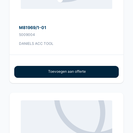
M81969/1-01
5009004
DANIELS ACC TOOL
Toevoegen aan offerte