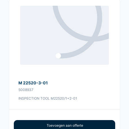
M 22520-3-01
5008937
INSPECTION TOOL M22520/1+2-01
Toevoegen aan offerte