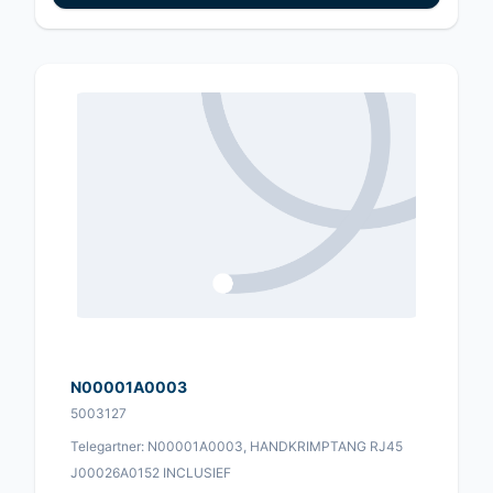
N00001A0003
5003127
Telegartner: N00001A0003, HANDKRIMPTANG RJ45
J00026A0152 INCLUSIEF