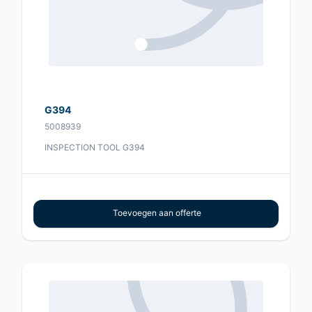
G394
5008939
INSPECTION TOOL G394
Toevoegen aan offerte