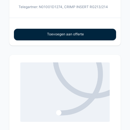
Telegartner: N01001D1274, CRIMP INSERT RG213/214
Toevoegen aan offerte