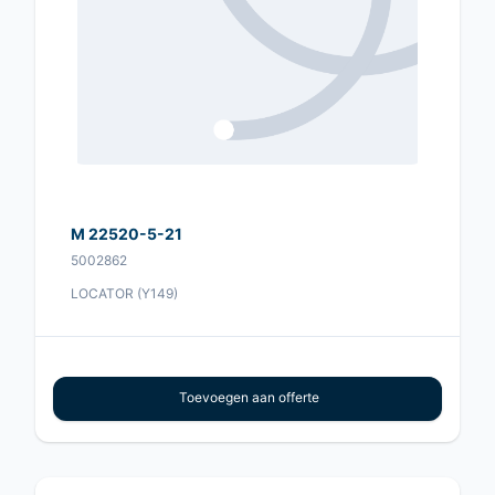
M 22520-5-21
5002862
LOCATOR (Y149)
Toevoegen aan offerte