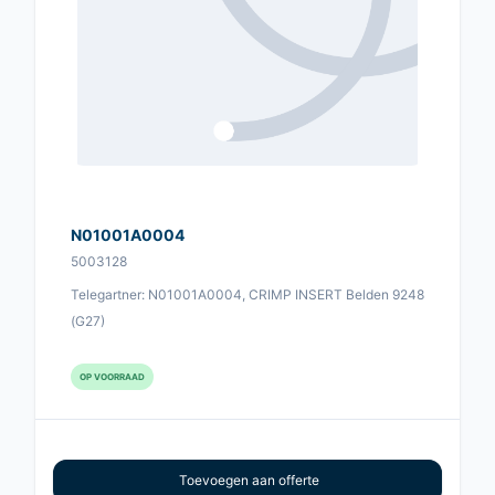
N01001A0004
5003128
Telegartner: N01001A0004, CRIMP INSERT Belden 9248
(G27)
OP VOORRAAD
Toevoegen aan offerte