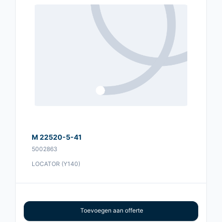
M 22520-5-41
5002863
LOCATOR (Y140)
Toevoegen aan offerte