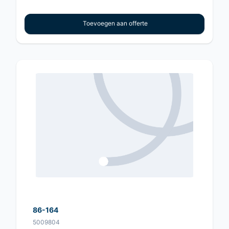
Toevoegen aan offerte
86-164
5009804