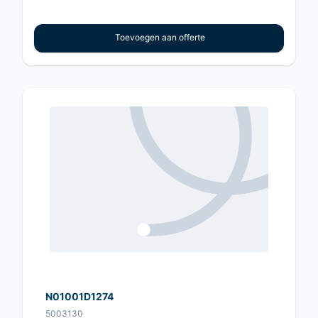
Toevoegen aan offerte
N01001D1274
5003130