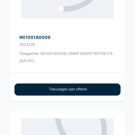
N01001A0009
5003129
Telegartner: N01001A0009, CRIMP INSERT RG174/179
(G4+G7)
Toevoegen aan offerte