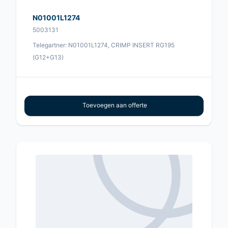
N01001L1274
5003131
Telegartner: N01001L1274, CRIMP INSERT RG195
(G12+G13)
Toevoegen aan offerte